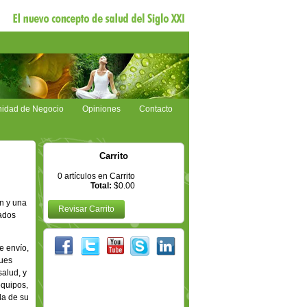
nidad de Negocio
Opiniones
Contacto
Carrito
0
artículos en Carrito
Total:
$0.00
n y una
Revisar Carrito
tados
e envío,
pues
alud, y
equipos,
la de su