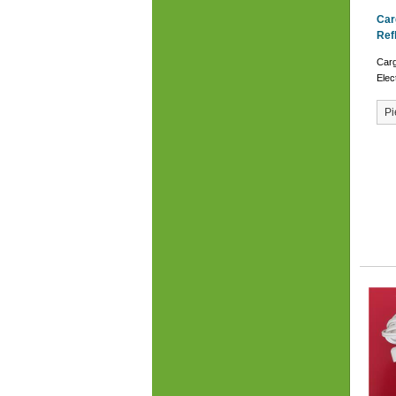
Car
Ref
Carg
Elec
Pi