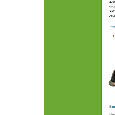
ayud
circ
sist
Acel
ayud
Pre
Pi
P
Ele
Mara