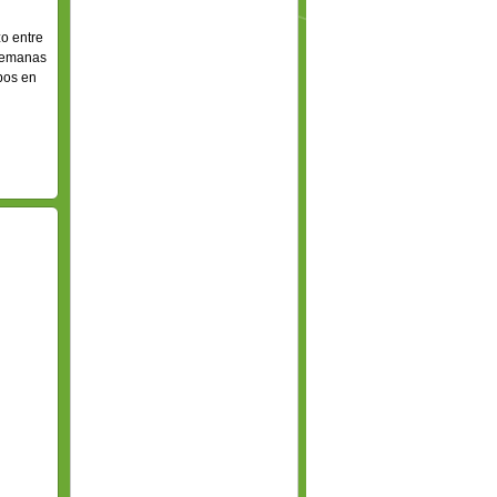
o entre
 semanas
pos en