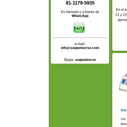
81-1179-5935
En el 
En llamada o a través de
12 y 15
WhatsApp
aprox
___________________________
e-mail:
info@soqiuniverse.com
Skype:
soqiuniverse
Hot
Los 
brin