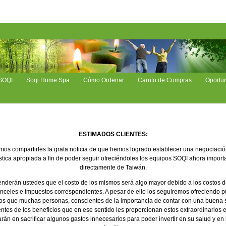
 SOQI
Soqi Home Spa
Cómo Ordenar
Carrito de Compras
Oportu
ESTIMADOS CLIENTES:
os compartirles la grata noticia de que hemos logrado establecer una negociació
stica apropiada a fin de poder seguir ofreciéndoles los equipos SOQI ahora impor
directamente de Taiwán.
derán ustedes que el costo de los mismos será algo mayor debido a los costos d
nceles e impuestos correspondientes. A pesar de ello los seguiremos ofreciendo 
s que muchas personas, conscientes de la importancia de contar con una buena s
ntes de los beneficios que en ese sentido les proporcionan estos extraordinarios 
rán en sacrificar algunos gastos innecesarios para poder invertir en su salud y en 