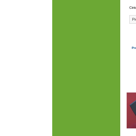
Cint
Pi
Pr