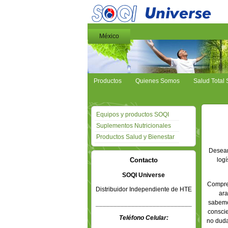
México
Productos
Quienes Somos
Salud Total
Equipos y productos SOQI
Suplementos Nutricionales
Productos Salud y Bienestar
Deseam
Contacto
logí
SOQI Universe
Compren
Distribuidor Independiente de HTE
ara
sabemo
___________________________
conscie
Teléfono Celular:
no duda