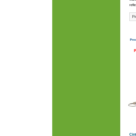
refl
Pi
Pre
P
Cin