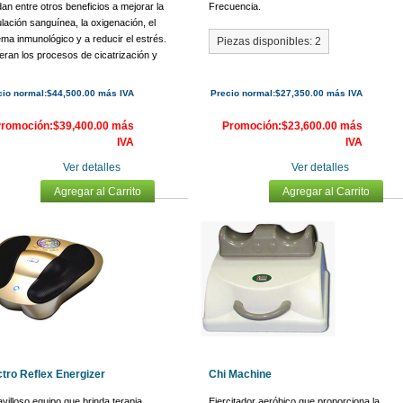
an entre otros beneficios a mejorar la
Frecuencia.
ulación sanguínea, la oxigenación, el
ema inmunológico y a reducir el estrés.
Piezas disponibles: 2
eran los procesos de cicatrización y
an a quemar calorías.
cio normal:$44,500.00 más IVA
Precio normal:$27,350.00 más IVA
ezas disponibles: 2
romoción:$39,400.00 más
Promoción:$23,600.00 más
IVA
IVA
Ver detalles
Ver detalles
Agregar al Carrito
Agregar al Carrito
ctro Reflex Energizer
Chi Machine
villoso equipo que brinda terapia
Ejercitador aeróbico que proporciona la